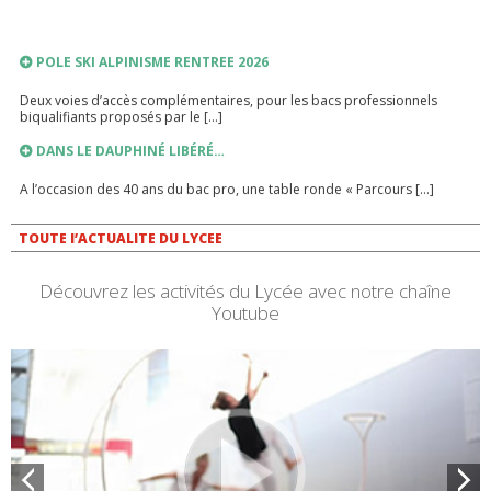
POLE SKI ALPINISME RENTREE 2026
Deux voies d’accès complémentaires, pour les bacs professionnels
biqualifiants proposés par le […]
DANS LE DAUPHINÉ LIBÉRÉ…
A l’occasion des 40 ans du bac pro, une table ronde « Parcours […]
LIEN VERS PRONOTE
TOUTE l’ACTUALITE DU LYCEE
PRONOTE
Découvrez les activités du Lycée avec notre chaîne
Youtube
INSCRIPTIONS ANNEE SCOLAIRE 2026-2027
RENTREE SCOLAIRE 2026-2027
PLANNING DE RENTREE 2026 TROUSSEAU INTERNAT FOURNITURES
SCOLAIRES FRANÇAIS – HISTOIRE GEOGRAPHIE […]