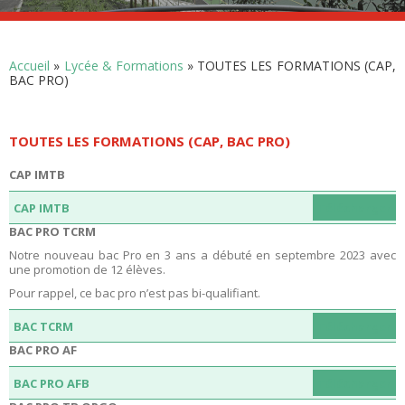
Accueil
»
Lycée & Formations
»
TOUTES LES FORMATIONS (CAP,
BAC PRO)
TOUTES LES FORMATIONS (CAP, BAC PRO)
CAP IMTB
CAP IMTB
Télécharger
BAC PRO TCRM
Notre nouveau bac Pro en 3 ans a débuté en septembre 2023 avec
une promotion de 12 élèves.
PROCEDURE D’AFFECTATION EN FORMATIONS BI-
QUALIFIANTES…
Pour rappel, ce bac pro n’est pas bi-qualifiant.
BAC TCRM
Télécharger
POLE SKI ALPINISME RENTREE 2026
BAC PRO AF
Deux voies d’accès complémentaires, pour les bacs professionnels
BAC PRO AFB
Télécharger
biqualifiants proposés par le […]