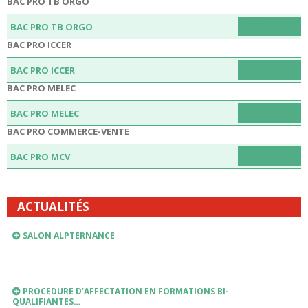
BAC PRO TB ORGO
DANS LE DAUPHINÉ LIBÉRÉ…
BAC PRO TB ORGO
Télécharger
A l’occasion des 40 ans du bac pro, une table ronde « Parcours […]
BAC PRO ICCER
LIEN VERS PRONOTE
BAC PRO ICCER
Télécharger
BAC PRO MELEC
PRONOTE
BAC PRO MELEC
Télécharger
INSCRIPTIONS ANNEE SCOLAIRE 2026-2027
BAC PRO COMMERCE-VENTE
BAC PRO MCV
Télécharger
RENTREE SCOLAIRE 2026-2027
PLANNING DE RENTREE 2026 TROUSSEAU INTERNAT FOURNITURES
ACTUALITÉS
SCOLAIRES FRANÇAIS – HISTOIRE GEOGRAPHIE […]
SALON ALPTERNANCE
PROCEDURE D’AFFECTATION EN FORMATIONS BI-
QUALIFIANTES…