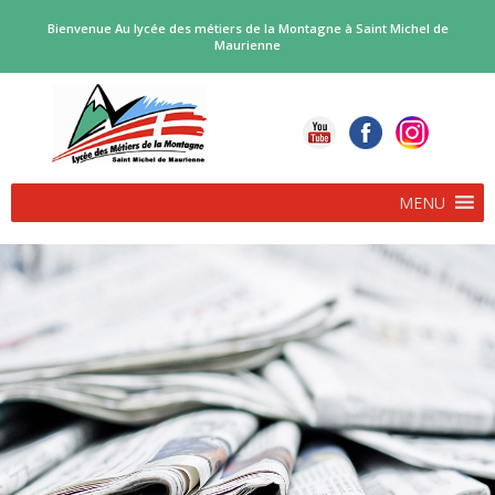
Bienvenue Au lycée des métiers de la Montagne à Saint Michel de
Maurienne
MENU
PROCEDURE D’AFFECTATION EN FORMATIONS BI-
QUALIFIANTES…
POLE SKI ALPINISME RENTREE 2026
Deux voies d’accès complémentaires, pour les bacs professionnels
biqualifiants proposés par le […]
DANS LE DAUPHINÉ LIBÉRÉ…
A l’occasion des 40 ans du bac pro, une table ronde « Parcours […]