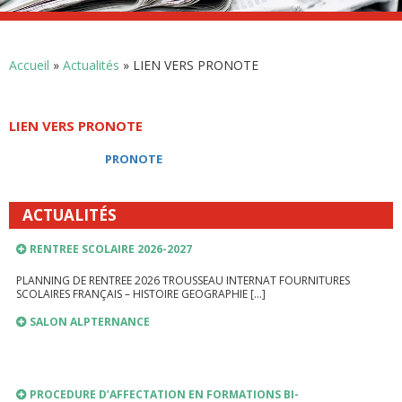
LIEN VERS PRONOTE
Accueil
»
Actualités
»
LIEN VERS PRONOTE
PRONOTE
INSCRIPTIONS ANNEE SCOLAIRE 2026-2027
LIEN VERS PRONOTE
PRONOT
E
RENTREE SCOLAIRE 2026-2027
PLANNING DE RENTREE 2026 TROUSSEAU INTERNAT FOURNITURES
ACTUALITÉS
SCOLAIRES FRANÇAIS – HISTOIRE GEOGRAPHIE […]
SALON ALPTERNANCE
PROCEDURE D’AFFECTATION EN FORMATIONS BI-
QUALIFIANTES…
POLE SKI ALPINISME RENTREE 2026