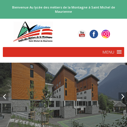
Bienvenue Au lycée des métiers de la Montagne à Saint Michel de
Maurienne
MENU
PROCEDURE D’AFFECTATION EN FORMATIONS BI-
QUALIFIANTES…
POLE SKI ALPINISME RENTREE 2026
Deux voies d’accès complémentaires, pour les bacs professionnels
biqualifiants proposés par le […]
DANS LE DAUPHINÉ LIBÉRÉ…
A l’occasion des 40 ans du bac pro, une table ronde « Parcours […]