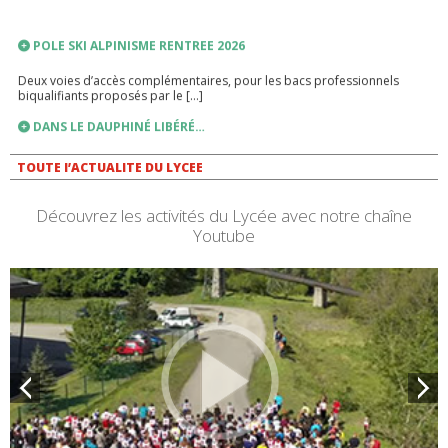
POLE SKI ALPINISME RENTREE 2026
Deux voies d’accès complémentaires, pour les bacs professionnels
biqualifiants proposés par le […]
DANS LE DAUPHINÉ LIBÉRÉ…
A l’occasion des 40 ans du bac pro, une table ronde « Parcours […]
LIEN VERS PRONOTE
TOUTE l’ACTUALITE DU LYCEE
PRONOTE
Découvrez les activités du Lycée avec notre chaîne
Youtube
INSCRIPTIONS ANNEE SCOLAIRE 2026-2027
RENTREE SCOLAIRE 2026-2027
PLANNING DE RENTREE 2026 TROUSSEAU INTERNAT FOURNITURES
SCOLAIRES FRANÇAIS – HISTOIRE GEOGRAPHIE […]
SALON ALPTERNANCE