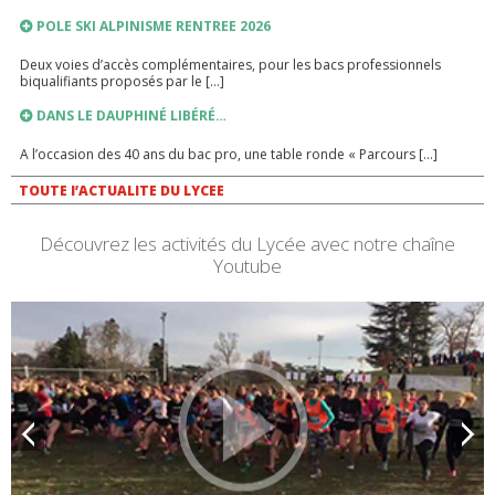
POLE SKI ALPINISME RENTREE 2026
Deux voies d’accès complémentaires, pour les bacs professionnels
biqualifiants proposés par le […]
DANS LE DAUPHINÉ LIBÉRÉ…
A l’occasion des 40 ans du bac pro, une table ronde « Parcours […]
LIEN VERS PRONOTE
TOUTE l’ACTUALITE DU LYCEE
PRONOTE
Découvrez les activités du Lycée avec notre chaîne
Youtube
INSCRIPTIONS ANNEE SCOLAIRE 2026-2027
RENTREE SCOLAIRE 2026-2027
PLANNING DE RENTREE 2026 TROUSSEAU INTERNAT FOURNITURES
SCOLAIRES FRANÇAIS – HISTOIRE GEOGRAPHIE […]
SALON ALPTERNANCE