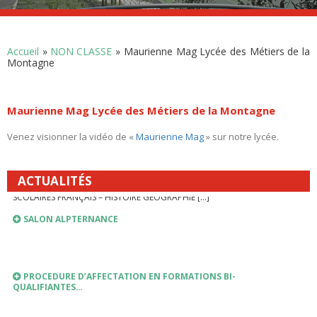
A l’occasion des 40 ans du bac pro, une table ronde « Parcours […]
LIEN VERS PRONOTE
Accueil
»
NON CLASSE
»
Maurienne Mag Lycée des Métiers de la
PRONOTE
Montagne
INSCRIPTIONS ANNEE SCOLAIRE 2026-2027
Maurienne Mag Lycée des Métiers de la Montagne
Venez visionner la vidéo de «
Maurienne Mag
» sur notre lycée.
RENTREE SCOLAIRE 2026-2027
PLANNING DE RENTREE 2026 TROUSSEAU INTERNAT FOURNITURES
ACTUALITÉS
SCOLAIRES FRANÇAIS – HISTOIRE GEOGRAPHIE […]
SALON ALPTERNANCE
PROCEDURE D’AFFECTATION EN FORMATIONS BI-
QUALIFIANTES…