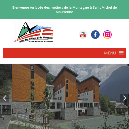
Bienvenue Au lycée des métiers de la Montagne à Saint Michel de
Maurienne
MENU
PROCEDURE D’AFFECTATION EN FORMATIONS BI-
QUALIFIANTES…
POLE SKI ALPINISME RENTREE 2026
Deux voies d’accès complémentaires, pour les bacs professionnels
biqualifiants proposés par le […]
DANS LE DAUPHINÉ LIBÉRÉ…