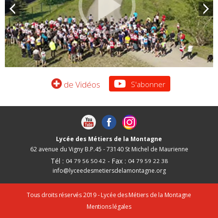
SCOLAIRES FRANÇAIS – HISTOIRE GEOGRAPHIE […]
SALON ALPTERNANCE
PROCEDURE D’AFFECTATION EN FORMATIONS BI-
QUALIFIANTES…
de Vidéos
S'abonner
Lycée des Métiers de la Montagne
62 avenue du Vigny B.P.45 - 73140 St Michel de Maurienne
Tél :
- Fax :
04 79 56 50 42
04 79 59 22 38
info@lyceedesmetiersdelamontagne.org
Tous droits réservés 2019 - Lycée des Métiers de la Montagne
Mentions légales