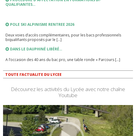
QUALIFIANTES…
POLE SKI ALPINISME RENTREE 2026
Deux voies d’accès complémentaires, pour les bacs professionnels
biqualifiants proposés par le […]
DANS LE DAUPHINÉ LIBÉRÉ…
A l’occasion des 40 ans du bac pro, une table ronde « Parcours […]
LIEN VERS PRONOTE
TOUTE l’ACTUALITE DU LYCEE
PRONOTE
Découvrez les activités du Lycée avec notre chaîne
Youtube
INSCRIPTIONS ANNEE SCOLAIRE 2026-2027
RENTREE SCOLAIRE 2026-2027
PLANNING DE RENTREE 2026 TROUSSEAU INTERNAT FOURNITURES