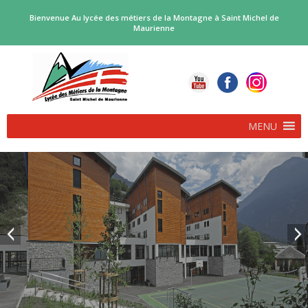
Bienvenue Au lycée des métiers de la Montagne à Saint Michel de
Maurienne
MENU
PROCEDURE D’AFFECTATION EN FORMATIONS BI-
QUALIFIANTES…
POLE SKI ALPINISME RENTREE 2026
Deux voies d’accès complémentaires, pour les bacs professionnels
biqualifiants proposés par le […]