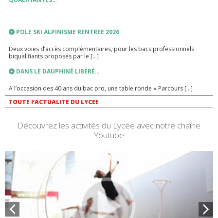
POLE SKI ALPINISME RENTREE 2026
Deux voies d’accès complémentaires, pour les bacs professionnels
biqualifiants proposés par le […]
DANS LE DAUPHINÉ LIBÉRÉ…
A l’occasion des 40 ans du bac pro, une table ronde « Parcours […]
LIEN VERS PRONOTE
TOUTE l’ACTUALITE DU LYCEE
PRONOTE
Découvrez les activités du Lycée avec notre chaîne
Youtube
INSCRIPTIONS ANNEE SCOLAIRE 2026-2027
RENTREE SCOLAIRE 2026-2027
PLANNING DE RENTREE 2026 TROUSSEAU INTERNAT FOURNITURES
SCOLAIRES FRANÇAIS – HISTOIRE GEOGRAPHIE […]