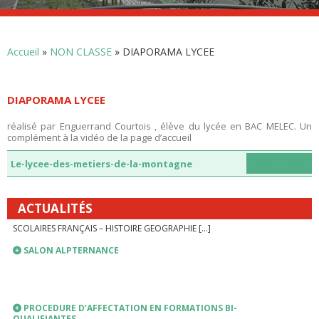
DANS LE DAUPHINÉ LIBÉRÉ…
A l’occasion des 40 ans du bac pro, une table ronde « Parcours […]
Accueil
»
NON CLASSE
»
DIAPORAMA LYCEE
LIEN VERS PRONOTE
PRONOTE
DIAPORAMA LYCEE
INSCRIPTIONS ANNEE SCOLAIRE 2026-2027
réalisé par Enguerrand Courtois , élève du lycée en BAC MELEC. Un
complément à la vidéo de la page d’accueil
Le-lycee-des-metiers-de-la-montagne
Télécharger
RENTREE SCOLAIRE 2026-2027
PLANNING DE RENTREE 2026 TROUSSEAU INTERNAT FOURNITURES
ACTUALITÉS
SCOLAIRES FRANÇAIS – HISTOIRE GEOGRAPHIE […]
SALON ALPTERNANCE
PROCEDURE D’AFFECTATION EN FORMATIONS BI-
QUALIFIANTES…