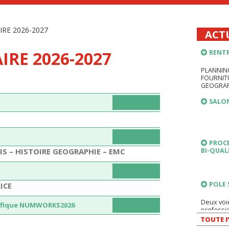
RENTR
PLANNIN
RE 2026-2027
ACT
FOURNITU
GEOGRAP
IRE 2026-2027
SALON
PROCE
Télécharger
BI-QUAL
Télécharger
POLE 
S – HISTOIRE GEOGRAPHIE – EMC
Deux voi
professio
Télécharger
DANS 
ICE
A l’occas
ntifique NUMWORKS2026
Télécharger
« Parcour
TOUTE l
LIEN 