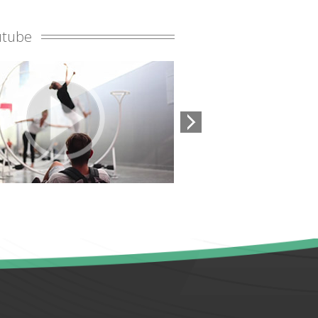
E
utube
IPTIONS ANNEE SCOLAIRE 2026-2027
EE SCOLAIRE 2026-2027
G DE RENTREE 2026 TROUSSEAU INTERNAT
RES SCOLAIRES FRANÇAIS – HISTOIRE
HIE […]
 ALPTERNANCE
DURE D’AFFECTATION EN FORMATIONS
IFIANTES…