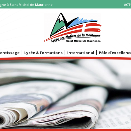
gne à Saint Michel de Maurienne
ACT
PROCE
BI-QUAL
POLE 
rentissage
Lycée & Formations
International
Pôle d'excellenc
Deux voi
professio
DANS 
A l’occas
« Parcour
LIEN 
PRONOT
INSCR