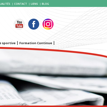
UALITÉS
CONTACT
LIENS
BLOG
DURE D’AFFECTATION EN FORMATIONS
IFIANTES…
SKI ALPINISME RENTREE 2026
e sportive
Formation Continue
es d’accès complémentaires, pour les bacs
nnels biqualifiants proposés par le […]
LE DAUPHINÉ LIBÉRÉ…
ion des 40 ans du bac pro, une table ronde
s […]
VERS PRONOTE
E
IPTIONS ANNEE SCOLAIRE 2026-2027