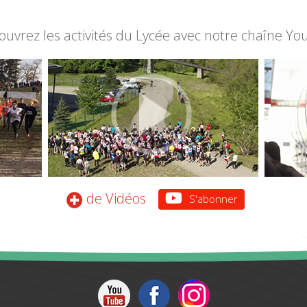
PRONOT
ouvrez les activités du Lycée avec notre chaîne Yo
INSCR
RENTR
PLANNIN
FOURNITU
GEOGRAP
SALON
de Vidéos
S'abonner
PROCE
BI-QUAL