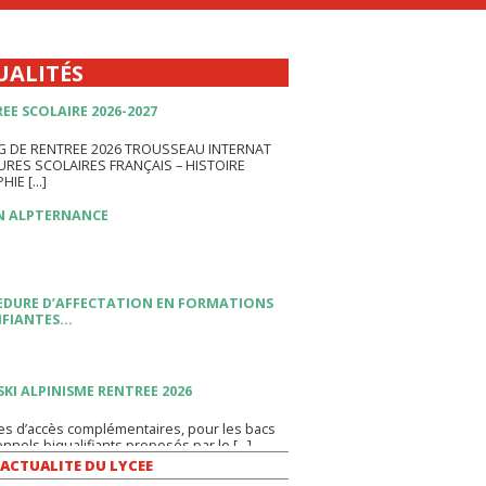
EE SCOLAIRE 2026-2027
G DE RENTREE 2026 TROUSSEAU INTERNAT
UALITÉS
RES SCOLAIRES FRANÇAIS – HISTOIRE
HIE […]
 ALPTERNANCE
DURE D’AFFECTATION EN FORMATIONS
IFIANTES…
SKI ALPINISME RENTREE 2026
es d’accès complémentaires, pour les bacs
nnels biqualifiants proposés par le […]
LE DAUPHINÉ LIBÉRÉ…
ion des 40 ans du bac pro, une table ronde
s […]
’ACTUALITE DU LYCEE
VERS PRONOTE