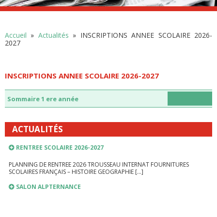
A l’occasion des 40 ans du bac pro, une table ronde « Parcours […]
Accueil
»
Actualités
»
INSCRIPTIONS ANNEE SCOLAIRE 2026-
LIEN VERS PRONOTE
2027
PRONOTE
INSCRIPTIONS ANNEE SCOLAIRE 2026-2027
INSCRIPTIONS ANNEE SCOLAIRE 2026-2027
Sommaire 1 ere année
Télécharger
RENTREE SCOLAIRE 2026-2027
ACTUALITÉS
PLANNING DE RENTREE 2026 TROUSSEAU INTERNAT FOURNITURES
SCOLAIRES FRANÇAIS – HISTOIRE GEOGRAPHIE […]
SALON ALPTERNANCE
PROCEDURE D’AFFECTATION EN FORMATIONS BI-
QUALIFIANTES…