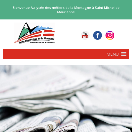
Bienvenue Au lycée des métiers de la Montagne à Saint Michel de
Maurienne
MENU
PROCEDURE D’AFFECTATION EN FORMATIONS BI-
QUALIFIANTES…
POLE SKI ALPINISME RENTREE 2026
Deux voies d’accès complémentaires, pour les bacs professionnels
biqualifiants proposés par le […]
DANS LE DAUPHINÉ LIBÉRÉ…